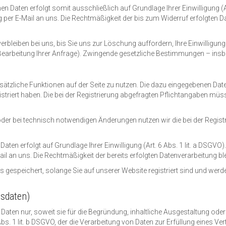
 Daten erfolgt somit ausschließlich auf Grundlage Ihrer Einwilligung (Ar
ung per E-Mail an uns. Die Rechtmäßigkeit der bis zum Widerruf erfolgte
rbleiben bei uns, bis Sie uns zur Löschung auffordern, Ihre Einwilligun
Bearbeitung Ihrer Anfrage). Zwingende gesetzliche Bestimmungen – ins
zusätzliche Funktionen auf der Seite zu nutzen. Die dazu eingegebenen 
egistriert haben. Die bei der Registrierung abgefragten Pflichtangaben m
r bei technisch notwendigen Änderungen nutzen wir die bei der Regist
ten erfolgt auf Grundlage Ihrer Einwilligung (Art. 6 Abs. 1 lit. a DSGVO). 
ail an uns. Die Rechtmäßigkeit der bereits erfolgten Datenverarbeitung b
s gespeichert, solange Sie auf unserer Website registriert sind und wer
gsdaten)
aten nur, soweit sie für die Begründung, inhaltliche Ausgestaltung ode
Abs. 1 lit. b DSGVO, der die Verarbeitung von Daten zur Erfüllung eines V