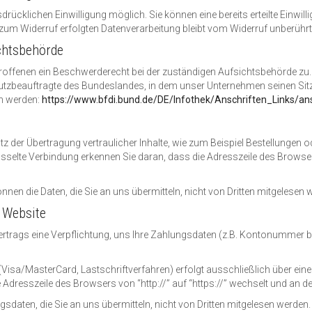
rücklichen Einwilligung möglich. Sie können eine bereits erteilte Einwill
s zum Widerruf erfolgten Datenverarbeitung bleibt vom Widerruf unberührt
chtsbehörde
troffenen ein Beschwerderecht bei der zuständigen Aufsichtsbehörde zu
tzbeauftragte des Bundeslandes, in dem unser Unternehmen seinen Sitz 
n werden:
https://www.bfdi.bund.de/DE/Infothek/Anschriften_Links/ans
 der Übertragung vertraulicher Inhalte, wie zum Beispiel Bestellungen od
selte Verbindung erkennen Sie daran, dass die Adresszeile des Browsers
nnen die Daten, die Sie an uns übermitteln, nicht von Dritten mitgelesen 
r Website
rtrags eine Verpflichtung, uns Ihre Zahlungsdaten (z.B. Kontonummer b
Visa/MasterCard, Lastschriftverfahren) erfolgt ausschließlich über eine
 Adresszeile des Browsers von “http://” auf “https://” wechselt und an d
daten, die Sie an uns übermitteln, nicht von Dritten mitgelesen werden.