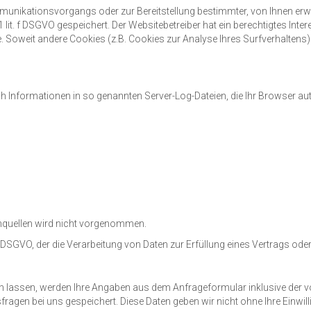
munikationsvorgangs oder zur Bereitstellung bestimmter, von Ihnen er
 1 lit. f DSGVO gespeichert. Der Websitebetreiber hat ein berechtigtes In
te. Soweit andere Cookies (z.B. Cookies zur Analyse Ihres Surfverhaltens
h Informationen in so genannten Server-Log-Dateien, die Ihr Browser aut
nquellen wird nicht vorgenommen.
t. f DSGVO, der die Verarbeitung von Daten zur Erfüllung eines Vertrags o
lassen, werden Ihre Angaben aus dem Anfrageformular inklusive der 
ragen bei uns gespeichert. Diese Daten geben wir nicht ohne Ihre Einwill