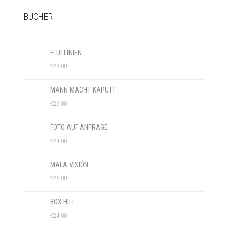
BÜCHER
FLUTLINIEN
€
28.00
MANN MACHT KAPUTT
€
26.00
FOTO AUF ANFRAGE
€
24.00
MALA VISIÓN
€
25.00
BOX HILL
€
24.00