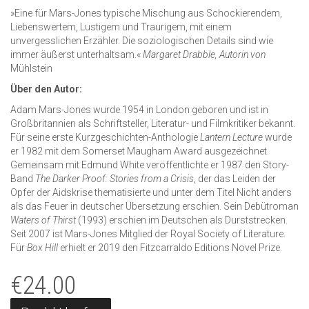
»Eine für Mars-Jones typische Mischung aus Schockierendem,
Liebenswertem, Lustigem und Traurigem, mit einem
unvergesslichen Erzähler. Die soziologischen Details sind wie
immer äußerst unterhaltsam.«
Margaret Drabble, Autorin von
Mühlstein
Über den Autor:
Adam Mars-Jones wurde 1954 in London geboren und ist in
Großbritannien als Schriftsteller, Literatur- und Filmkritiker bekannt.
Für seine erste Kurzgeschichten-Anthologie
Lantern Lecture
wurde
er 1982 mit dem Somerset Maugham Award ausgezeichnet.
Gemeinsam mit Edmund White veröffentlichte er 1987 den Story-
Band
The Darker Proof: Stories from a Crisis
, der das Leiden der
Opfer der Aidskrise thematisierte und unter dem Titel Nicht anders
als das Feuer in deutscher Übersetzung erschien. Sein Debütroman
Waters
of Thirst
(1993) erschien im Deutschen als Durststrecken.
Seit 2007 ist Mars-Jones Mitglied der Royal Society of Literature.
Für
Box Hill
erhielt er 2019 den Fitzcarraldo Editions Novel Prize.
€
24.00