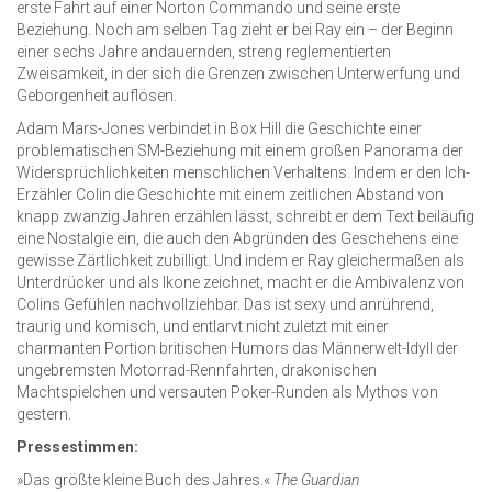
erste Fahrt auf einer Norton Commando und seine erste
Beziehung. Noch am selben Tag zieht er bei Ray ein – der Beginn
einer sechs Jahre andauernden, streng reglementierten
Zweisamkeit, in der sich die Grenzen zwischen Unterwerfung und
Geborgenheit auflösen.
Adam Mars-Jones verbindet in Box Hill die Geschichte einer
problematischen SM-Beziehung mit einem großen Panorama der
Widersprüchlichkeiten menschlichen Verhaltens. Indem er den Ich-
Erzähler Colin die Geschichte mit einem zeitlichen Abstand von
knapp zwanzig Jahren erzählen lässt, schreibt er dem Text beiläufig
eine Nostalgie ein, die auch den Abgründen des Geschehens eine
gewisse Zärtlichkeit zubilligt. Und indem er Ray gleichermaßen als
Unterdrücker und als Ikone zeichnet, macht er die Ambivalenz von
Colins Gefühlen nachvollziehbar. Das ist sexy und anrührend,
traurig und komisch, und entlarvt nicht zuletzt mit einer
charmanten Portion britischen Humors das Männerwelt-Idyll der
ungebremsten Motorrad-Rennfahrten, drakonischen
Machtspielchen und versauten Poker-Runden als Mythos von
gestern.
Pressestimmen:
»Das größte kleine Buch des Jahres.«
The Guardian