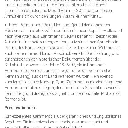
eine Künstlerkolonie gründete; und nicht zuletzt zu seinem
ehemaligen Schüler und Modell Hjalmar Sørensen, an dessen
Anmut er sich durch den jungen „Adam“ erinnert fühlt …
In ihrem Roman lässt Rakel Haslund-Gjerrild den dänischen
Meistermaler als Ich-Erzähler auftreten. In neun Kapiteln – allesamt
nach Werktiteln aus Zahrtmanns Oeuvre benannt – zeichnet die
Autorin in einer betörenden, kontemplativ-sinnlichen Sprache ein
Porträt des Künstlers, das sowohl seiner lächelnden Wehmut als
auch seinem feinen Humor Ausdruck verleiht. Die Erzählung wird
durchbrochen von historischen Dokumenten über die
Sittlichkeitsprozesse der Jahre 1906/07, als in Dänemark
Homosexuelle verfolgt und einige (darunter der Schriftsteller
Herman Bang) aus dem Land vertrieben wurden – ein ebenso
subtiler wie genialer Kunstgriff, um Zahrtmanns nie eingestandene
Homosexualität zu spiegeln, der aber nie das Sprachkunstwerk in
den Hintergrund drängt, das Signatur und emotionaler Motor des
Romans ist.
Pressestimmen:
„Ein exzellentes Kammerspiel über gefährliches und unglückliches
Begehren. Ein intensives Leseerlebnis, das uns elegant und
leidenschaftlich in eine andere Zeit entführt.“