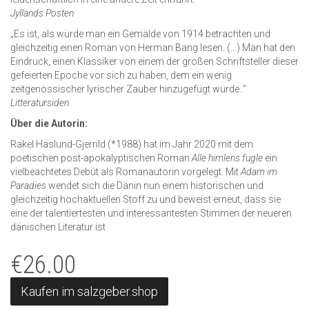
Jyllands Posten
„Es ist, als würde man ein Gemälde von 1914 betrachten und
gleichzeitig einen Roman von Herman Bang lesen. (…) Man hat den
Eindruck, einen Klassiker von einem der großen Schriftsteller dieser
gefeierten Epoche vor sich zu haben, dem ein wenig
zeitgenössischer lyrischer Zauber hinzugefügt wurde..“
Litteratursiden
Über die Autorin:
Rakel Haslund-Gjerrild (*1988) hat im Jahr 2020 mit dem
poetischen post-apokalyptischen Roman
Alle himlens fugle
ein
vielbeachtetes Debüt als Romanautorin vorgelegt. Mit
Adam im
Paradies
wendet sich die Dänin nun einem historischen und
gleichzeitig hochaktuellen Stoff zu und beweist erneut, dass sie
eine der talentiertesten und interessantesten Stimmen der neueren
dänischen Literatur ist
€
26.00
Kaufen im salzgeber.shop