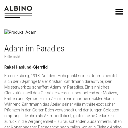
Toggle Menu
Adam im Paradies
Belletristik
Rakel Haslund-Gjerrild
Frederiksberg, 1913: Auf dem Höhepunkt seines Ruhms bereitet
sich der 70-jährige Maler Kristian Zahrtmann darauf vor, sein
Meisterwerk zu schaffen: Adam im Paradies. Ein sinnliches
Glanzstück soll das Gemälde werden, überquellend vor Motiven,
Farben und Symbolen, im Zentrum ein schöner nackter Mann.
Während Zahrtmann das Atelier seiner Villa mithilfe exotischer
Pflanzen in den Garten Eden verwandelt und den jungen Soldaten
empfängt, der ihm als Aktmodell dient, gleiten seine Gedanken
zurück in die Vergangenheit – zu rauschenden Zusammenkünften
der Kopenhagener Décadence; nach Italien, wo er in Civita d’Antino