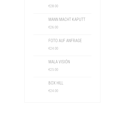
€
28.00
MANN MACHT KAPUTT
€
26.00
FOTO AUF ANFRAGE
€
24.00
MALA VISIÓN
€
25.00
BOX HILL
€
24.00