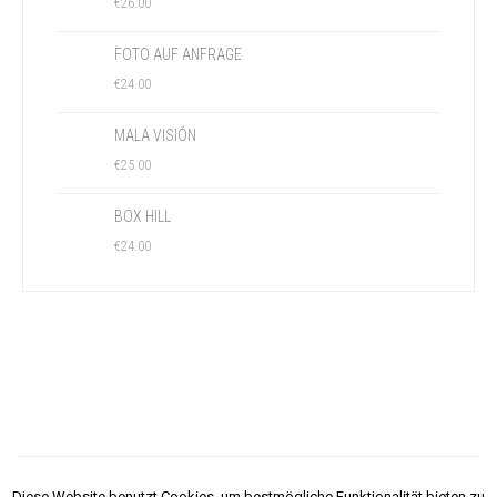
€
26.00
FOTO AUF ANFRAGE
€
24.00
MALA VISIÓN
€
25.00
BOX HILL
€
24.00
Diese Website benutzt Cookies, um bestmögliche Funktionalität bieten zu