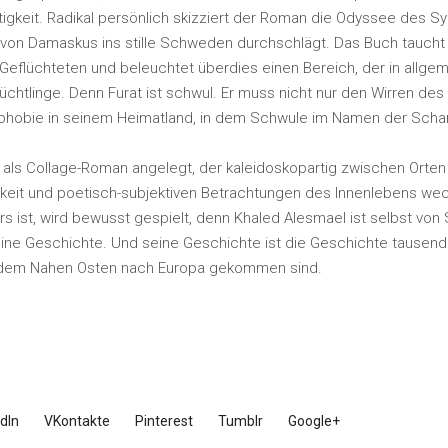
itigkeit. Radikal persönlich skizziert der Roman die Odyssee des Sy
von Damaskus ins stille Schweden durchschlägt. Das Buch taucht t
Geflüchteten und beleuchtet überdies einen Bereich, der in allge
üchtlinge. Denn Furat ist schwul. Er muss nicht nur den Wirren des
hobie in seinem Heimatland, in dem Schwule im Namen der Schar
“ als Collage-Roman angelegt, der kaleidoskopartig zwischen Orten
eit und poetisch-subjektiven Betrachtungen des Innenlebens wec
rs ist, wird bewusst gespielt, denn Khaled Alesmael ist selbst von 
ine Geschichte. Und seine Geschichte ist die Geschichte tausend
s dem Nahen Osten nach Europa gekommen sind.
dIn
VKontakte
Pinterest
Tumblr
Google+