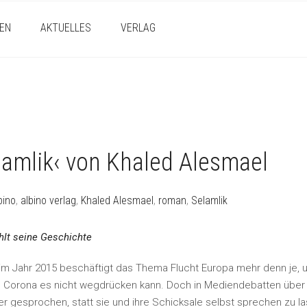
EN
AKTUELLES
VERLAG
lamlik‹ von Khaled Alesmael
bino
,
albino verlag
,
Khaled Alesmael
,
roman
,
Selamlik
hlt seine Geschichte
 im Jahr 2015 beschäftigt das Thema Flucht Europa mehr denn je, 
h Corona es nicht wegdrücken kann. Doch in Mediendebatten über 
rber gesprochen, statt sie und ihre Schicksale selbst sprechen zu l