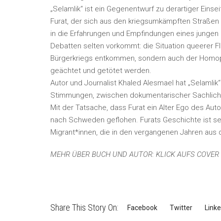
„Selamlik“ ist ein Gegenentwurf zu derartiger Einse
Furat, der sich aus den kriegsumkämpften Straßen 
in die Erfahrungen und Empfindungen eines jungen 
Debatten selten vorkommt: die Situation queerer Fl
Bürgerkriegs entkommen, sondern auch der Homop
geächtet und getötet werden.
Autor und Journalist Khaled Alesmael hat „Selamlik
Stimmungen, zwischen dokumentarischer Sachlichk
Mit der Tatsache, dass Furat ein Alter Ego des Auto
nach Schweden geflohen. Furats Geschichte ist se
Migrant*innen, die in den vergangenen Jahren au
MEHR ÜBER BUCH UND AUTOR: KLICK AUFS COVER
Share This Story On:
Facebook
Twitter
Linke