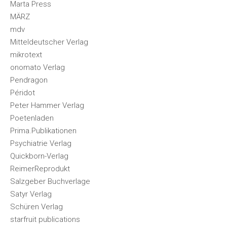
Marta Press
MÄRZ
mdv
Mitteldeutscher Verlag
mikrotext
onomato Verlag
Pendragon
Péridot
Peter Hammer Verlag
Poetenladen
Prima.Publikationen
Psychiatrie Verlag
Quickborn-Verlag
ReimerReprodukt
Salzgeber Buchverlage
Satyr Verlag
Schüren Verlag
starfruit publications